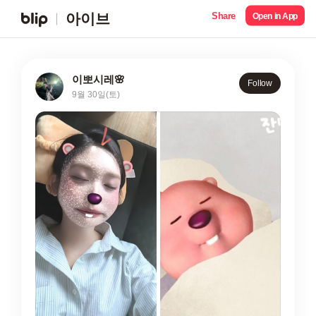
Share
아이브
Open in App
이뽀시레🌸
Follow
9월 30일(토)