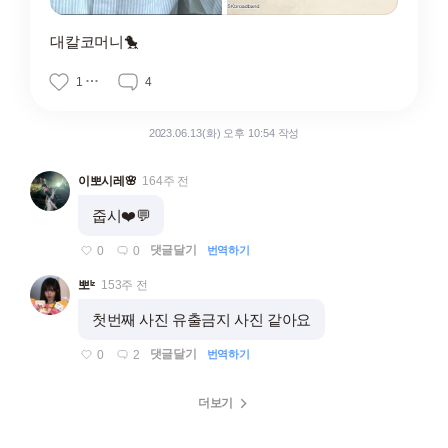
대칼코머니🐤
1
4
2023.06.13(화) 오후 10:54 작성
이뽀시레🌸
164주 전
줍시❤️💬
댓글달기
0
0
번역하기
뽀ᴵᶻ
153주 전
첫번째 사진 유출금지 사진 같아요
댓글달기
0
2
번역하기
더보기