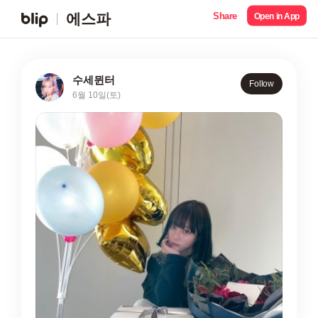
Share
에스파
Open in App
수세뮌터
Follow
6월 10일(토)