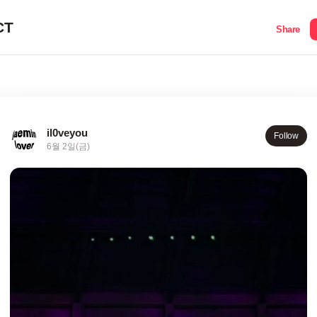
CT
Share
il0veyou
Follow
6월 2일(금)