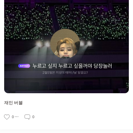
재민 버블
0
0