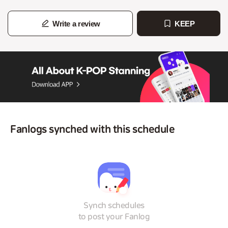
Write a review
KEEP
Fanlogs synched with this schedule
Synch schedules
to post your Fanlog