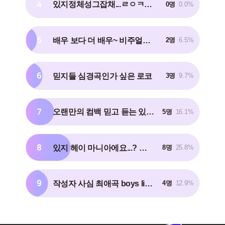
4
있지정체성그잡채...ㄹㅇㅋㅋ 낫샤이
0명
0.0%
5
배우 보다 더 배우~ 비주얼이 돋보인 마피아
2명
6.5%
6
믿지들 심경곡인가 싶은 로코
3명
9.7%
7
오랜만의 컴백 믿고 듣는 있지의 스니커즈!
5명
16.1%
8
있지 헤이 마니아에요...? 하는 생각들게하는채셔!!
8명
25.8%
9
작성자 사심 최애곡 boys like you!
4명
12.9%