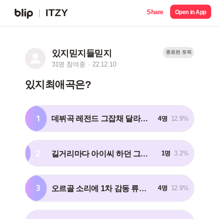
ITZY
Share
Open in App
있지믿지들믿지
종료된 토픽
31명 참여중
22.12.10
있지최애곡은?
1
데뷔곡 레전드 그잡채 달라달라
4명
12.9%
2
길거리마다 아이씨 하던 그시절 아이씨
1명
3.2%
3
오르골 소리에 1차 감동 류진 어깨컨트롤에 2차감동인 워너비
4명
12.9%