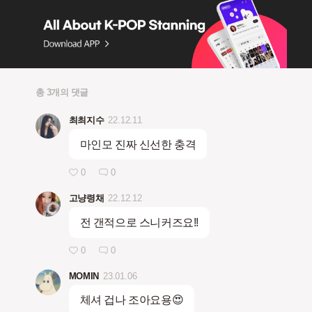
총 3개의 댓글
최최지수
22.12.11
마인모 진짜 신선한 충격
0
0
고냥령채
22.12.12
전 갠적으로 스니커즈요!!
0
0
MOMIN
23.01.06
체셔 겁나 조아요용😍