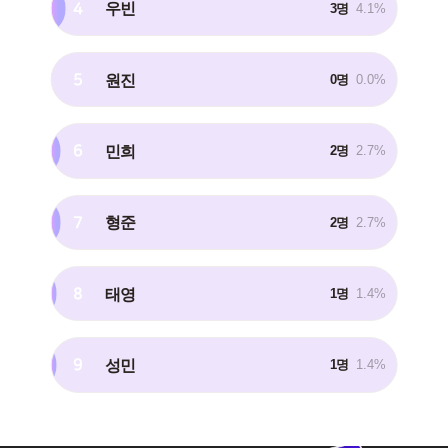
4
우빈
3명
4.1%
5
원진
0명
0.0%
6
민희
2명
2.7%
7
형준
2명
2.7%
8
태영
1명
1.4%
9
성민
1명
1.4%