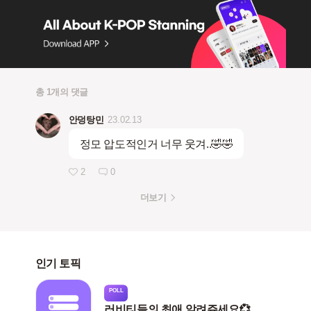
총 1개의 댓글
안덩탕민
23.02.13
정모 압도적인거 너무 웃겨..🤣🤣
2
0
더보기
인기 토픽
POLL
러비티들의 최애 알려쥬세요💞