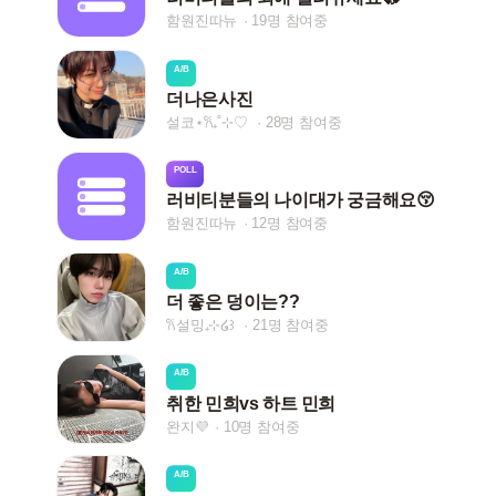
함원진따뉴
19명 참여중
A/B
더나은사진
설코⋆𐙚₊˚⊹♡
28명 참여중
POLL
러비티분들의 나이대가 궁금해요😚
함원진따뉴
12명 참여중
A/B
더 좋은 덩이는??
𐙚설밍₊⊹໒꒱
21명 참여중
A/B
취한 민희vs 하트 민희
완지💜
10명 참여중
A/B