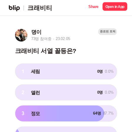
Share
크래비티
Open in App
뎡이
종료된 토픽
73명 참여중
23.02.05
크래비티 서열 꼴등은?
1
세림
0명
0.0%
2
앨런
0명
0.0%
3
정모
64명
87.7%