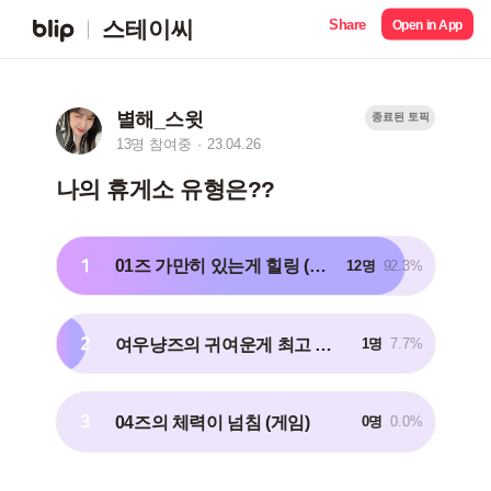
Share
스테이씨
Open in App
별해_스윗
종료된 토픽
13명 참여중
23.04.26
나의 휴게소 유형은??
1
01즈 가만히 있는게 힐링 (간식)
12명
92.3%
2
여우냥즈의 귀여운게 최고 (뽑기)
1명
7.7%
3
04즈의 체력이 넘침 (게임)
0명
0.0%