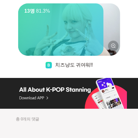
13명
81.3%
치즈냥도 귀여워!!
총 0개의 댓글