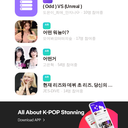
( Odd ) VS (Unreal )
도은이_최애_안지니🐶
10명 참여중
A/B
어떤 워뇽이?
모여봐요떠떠의숲
17명 참여중
A/B
어떤거
고은혁
54명 참여중
A/B
현재 리즈와 데뷔 초 리즈, 당신의 취향은...?
JES-DIVE
14명 참여중