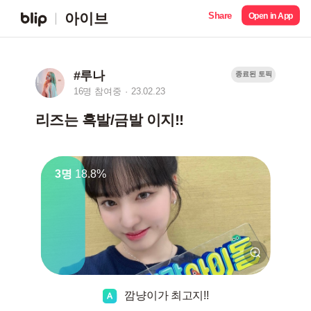
Share
아이브
Open in App
#루나
종료된 토픽
16명 참여중
23.02.23
리즈는 흑발/금발 이지!!
3명
18.8%
깜냥이가 최고지!!