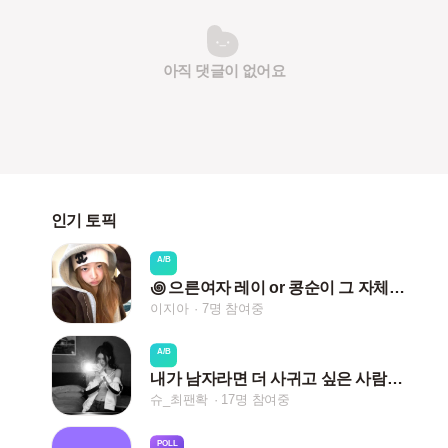
아직 댓글이 없어요
인기 토픽
A/B
꩜ 으른여자 레이 or 콩순이 그 자체 렝 ♡
이지아
7명 참여중
A/B
내가 남자라면 더 사귀고 싶은 사람은 ?
슈_최팬확
17명 참여중
POLL