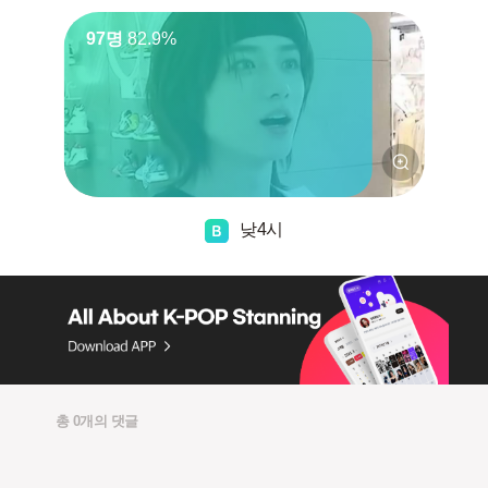
97명
82.9%
낮4시
총 0개의 댓글