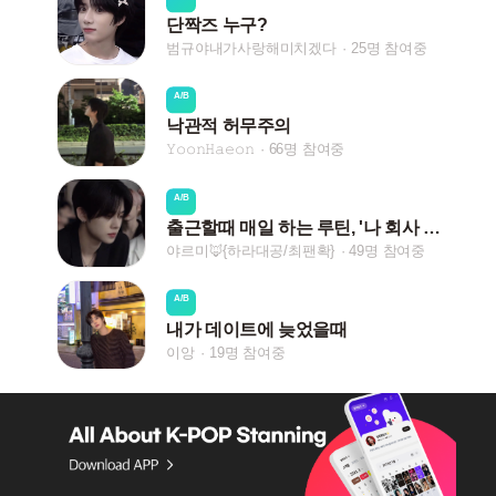
단짝즈 누구?
범규야내가사랑해미치겠다
25명 참여중
A/B
낙관적 허무주의
𝚈𝚘𝚘𝚗𝙷𝚊𝚎𝚘𝚗
66명 참여중
A/B
출근할때 매일 하는 루틴, '나 회사 출근 중!'
야르미🦊ㅤ{하라대공/최팬확}
49명 참여중
A/B
내가 데이트에 늦었을때
이앙
19명 참여중