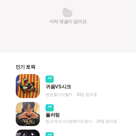
아직 댓글이 없어요
인기 토픽
A/B
귀욤VS시크
영원할다섯별ᡣ𐭩
30명 참여중
A/B
플러팅
범규야내가사랑해미치겠다
28명 참여중
A/B