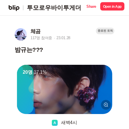
Share
투모로우바이투게더
Open in App
체곰
종료된 토픽
117명 참여중
23.01.28
밤규는???
20명
17.1%
새벽4시