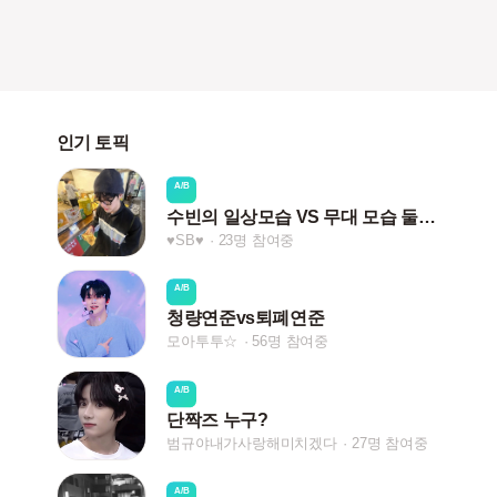
인기 토픽
A/B
수빈의 일상모습 VS 무대 모습 둘중 뭐가 더 좋으신가요?
♥SB♥
23명 참여중
A/B
청량연준vs퇴폐연준
모아투투☆
56명 참여중
A/B
단짝즈 누구?
범규야내가사랑해미치겠다
27명 참여중
A/B