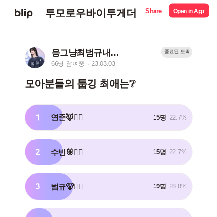
Share
투모로우바이투게더
Open in App
응그냥최범규내남편
종료된 토픽
66명 참여중
23.03.03
모아분들의 툽깅 최애는❔
1
연준🦊❤️‍🔥
15명
22.7%
2
수빈🐰❤️‍🔥
15명
22.7%
3
범규🐻❤️‍🔥
19명
28.8%