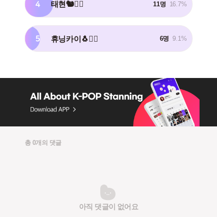
4
태현🐿️❤️‍🔥
11명
16.7%
5
휴닝카이🐧❤️‍🔥
6명
9.1%
총 0개의 댓글
아직 댓글이 없어요