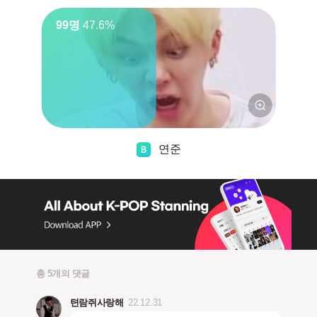
99명
47.6%
연준
총 5개의 댓글
텬람쥐사랑해
22.12.31