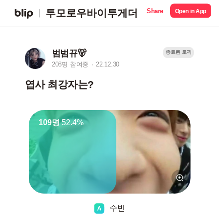
Share
투모로우바이투게더
Open in App
범범뀨🐻
종료된 토픽
208명 참여중
22.12.30
엽사 최강자는?
109명
52.4%
수빈