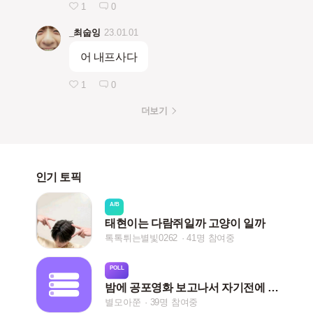
1
0
_최숩잉
23.01.01
어 내프사다
1
0
더보기
인기 토픽
A/B
태현이는 다람쥐일까 고양이 일까
톡톡튀는별빛0262
41명 참여중
POLL
밤에 공포영화 보고나서 자기전에 그는 (수빈 범규 태현/남친ver)
별모아쭌
39명 참여중