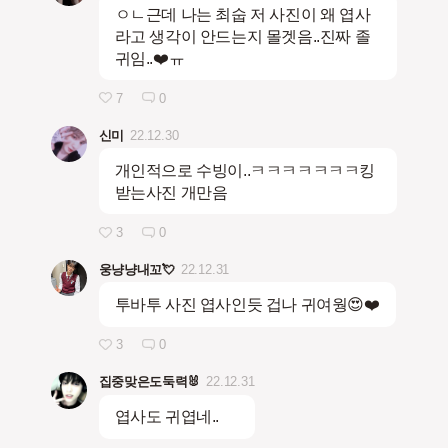
ㅇㄴ근데 나는 최숩 저 사진이 왜 엽사
라고 생각이 안드는지 몰겟음..진짜 졸
귀임..❤️ㅠ
7
0
신미
22.12.30
개인적으로 수빙이..ㅋㅋㅋㅋㅋㅋㅋ킹
받는사진 개만음
3
0
웅냥냥내꼬💘
22.12.31
투바투 사진 엽사인듯 겁나 귀여웡😍❤️
3
0
집중맞은도둑력🐰
22.12.31
엽사도 귀엽네..