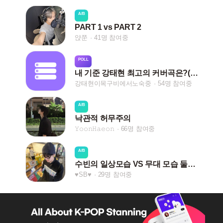
A/B
PART 1 vs PART 2
얁쭌
41명 참여중
POLL
내 기준 강태현 최고의 커버곡은?(보컬)
강태현이목구비에서노숙중
54명 참여중
A/B
낙관적 허무주의
𝚈𝚘𝚘𝚗𝙷𝚊𝚎𝚘𝚗
66명 참여중
A/B
수빈의 일상모습 VS 무대 모습 둘중 뭐가 더 좋으신가요?
♥SB♥
29명 참여중