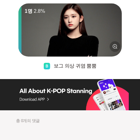
1명
2.8%
보그 의상 귀염 뿜뿜
총 0개의 댓글