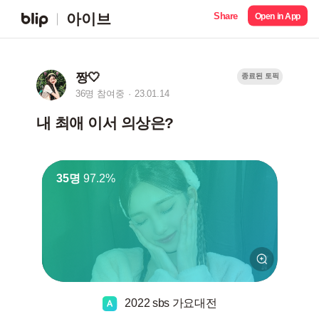
Share
아이브
Open in App
짱🤍
종료된 토픽
36명 참여중
23.01.14
내 최애 이서 의상은?
35명
97.2%
2022 sbs 가요대전