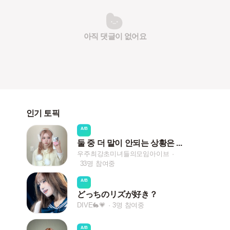
아직 댓글이 없어요
인기 토픽
A/B
둘 중 더 말이 안되는 상황은 ...
우주최강초미녀들의모임아이브
33명 참여중
A/B
どっちのリズが好き？
DIVE🐇💗
3명 참여중
A/B