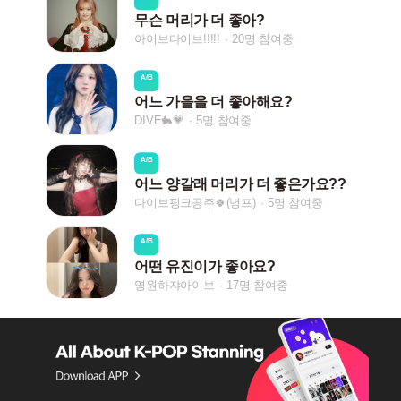
무슨 머리가 더 좋아?
아이브다이브!!!!!
20명 참여중
A/B
어느 가을을 더 좋아해요?
DIVE🐇💗
5명 참여중
A/B
어느 양갈래 머리가 더 좋은가요??
다이브핑크공주🍀(녕프)
5명 참여중
A/B
어떤 유진이가 좋아요?
영원하쟈아이브
17명 참여중