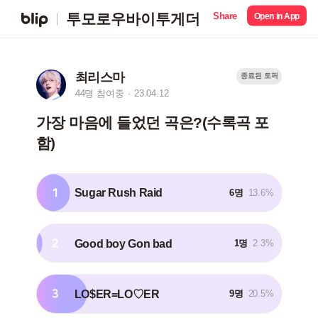
Share
투모로우바이투게더
Open in App
최리스마
종료된 토픽
44명 참여중
23.04.12
가장 마음에 들었던 곡은?(수록곡 포
함)
1
Sugar Rush Raid
6명
13.6%
2
Good boy Gon bad
1명
2.3%
3
LO$ER=LO♡ER
9명
20.5%