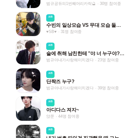
범규공듀의1번째머리카락🔮
30명 참여중
A/B
수빈의 일상모습 VS 무대 모습 둘중 뭐가 더 좋으신가요?
♥SB♥
31명 참여중
A/B
술에 취해 남친한테 "야 너 누구야?'라고 했을때
범규야내가사랑해미치겠다
23명 참여중
A/B
단짝즈 누구?
범규야내가사랑해미치겠다
39명 참여중
A/B
아디다스 져지~
얁쭌
44명 참여중
A/B