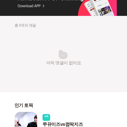
총 0개의 댓글
아직 댓글이 없어요
인기 토픽
A/B
쭈뀨미즈vs껌딱지즈