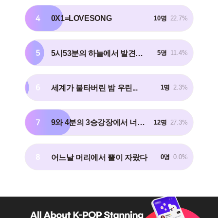
4
0X1=LOVESONG
10명
22.7%
5
5시53분의 하늘에서 발견한 너와 나
5명
11.4%
6
세계가 불타버린 밤 우린...
1명
2.3%
7
9와 4분의 3승강장에서 너를 기다려
12명
27.3%
8
어느날 머리에서 뿔이 자랐다
0명
0.0%