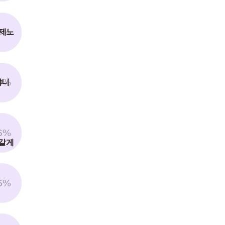
1%
 제노
9%
쨔니
6%
금갈게
6%