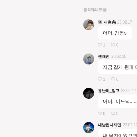
총 5개의 댓글
쩡_재현👼
23.02.17
어머..감동s
1
0
젠재민
23.02.18
지금 갈게 뭔데 이
1
0
유난히_짙고
23.02.17
어머.. 이도녁..
0
0
내남편나재민
23.02.1
내 남친이었으면 