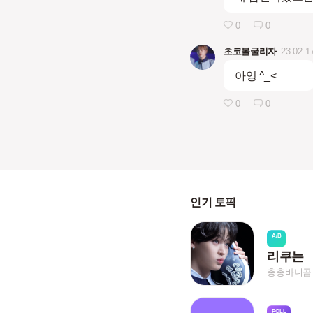
0
0
초코볼굴리자
23.02.1
아잉 ^_<
0
0
인기 토픽
A/B
리쿠는
총총바니곰
POLL