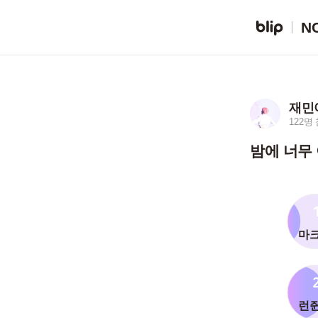
N
재민
122명
밤에 너무
마크
런쥔