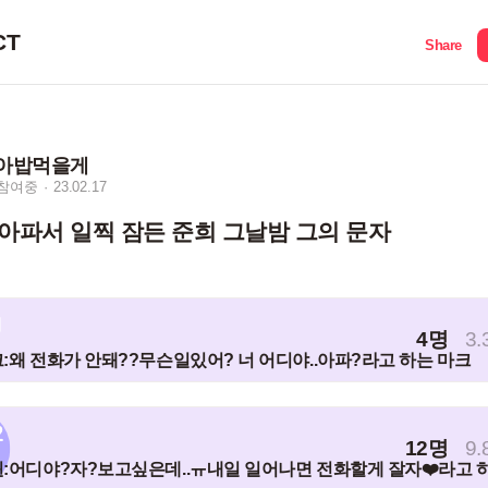
CT
Share
아밥먹을게
 참여중
23.02.17
 아파서 일찍 잠든 준희 그날밤 그의 문자
1
4명
3.
:왜 전화가 안돼??무슨일있어? 너 어디야..아파?라고 하는 마크
2
12명
9.
:어디야?자?보고싶은데..ㅠ내일 일어나면 전화할게 잘자❤️라고 