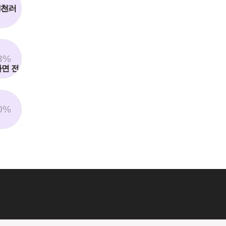
4%
 천러
3%
어나면 전화해요ㅠ
0%