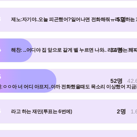
3
5명
4.
제노:자기야..오늘 피곤했어?일어나면 전화해줘ㅠ라고 하는
4
34명
27.
해찬: ...어디야 집 앞으로 갈게 벨 누르면 나와.. 라고 하는 해
5
52명
42.
:ㅇㅇ아 너 어디 아프지..아까 전화했을때도 목소리 이상했어 지
6
2명
1.
라고 하는 재민(투표는 6번에)