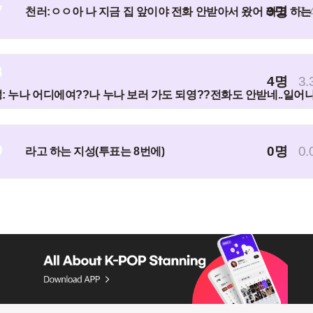
7
9명
7.
천러:ㅇㅇ아 나 지금 집 앞이야 전화 안받아서 왔어 라고 하는
8
4명
3.
: 누나 어디에여??나 누나 보러 가도 되영??전화도 안받네..일
9
0명
0.
라고 하는 지성(투표는 8번에)