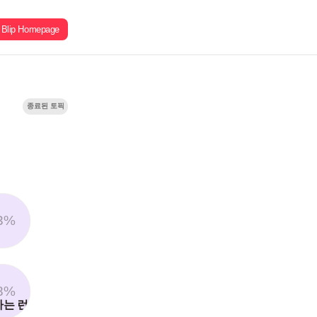
Blip Homepage
종료된 토픽
3%
8%
하는 런쥔이