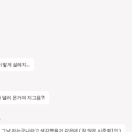
렇게 설레지...
 나 댈러 온거여 지그음?!
7
그냥 자는구나라고 생각했을거 같은데 ( 잠 많은 시준희1인 )