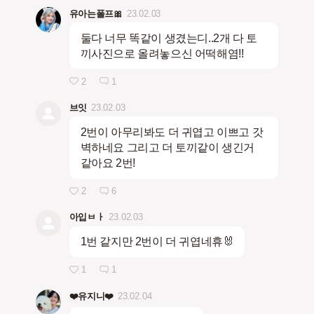
유아는폴프🎀
23.02.03
둘다 너무 똑같이 생겼는디..2개 다 토
끼사진으로 올려놓으신 어떡해염!!
2
1
브잇
23.02.03
2번이 아무리봐도 더 귀엽고 이쁘고 갓
벽하네요 그리고 더 토끼같이 생긴거
같아요 2번!
2
6
아입ㅂㅏ
23.02.03
1번 같지만 2번이 더 귀엽네휴🐰
1
1
❤️유지니❤️
23.02.04