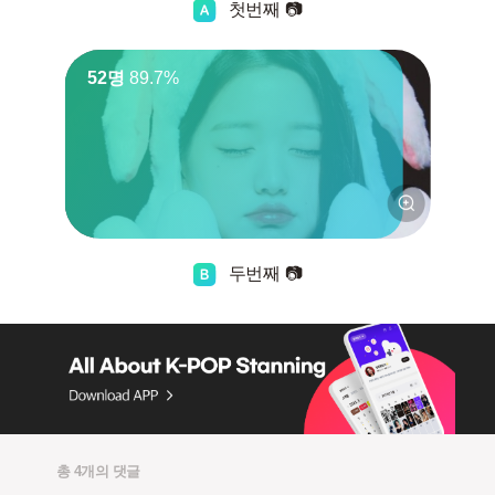
첫번째 📷
52명
89.7%
두번째 📷
총 4개의 댓글