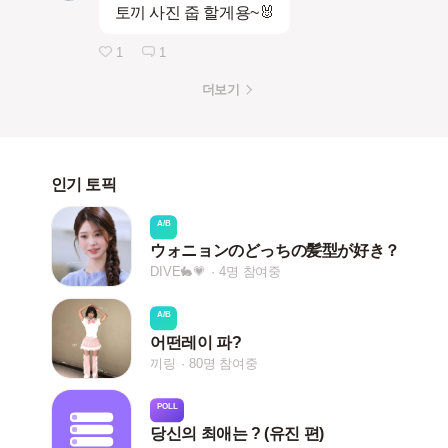
토끼 사진 줍 할게용~🐰
1
1
더보기
인기 토픽
A/B
ウォニョンのどっちの髪型が好き？
DIVE🐇💗
4명 참여중
A/B
어떤레이 파?
끼링
80명 참여중
POLL
당신의 최애는 ? (유진 편)