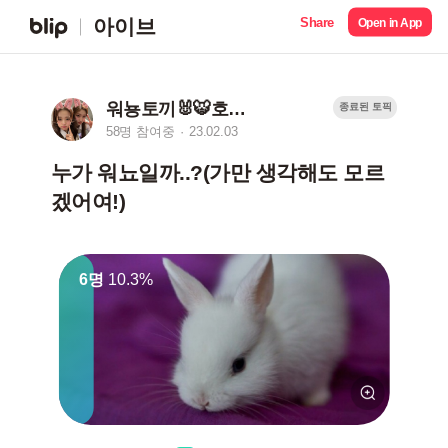
Share
아이브
Open in App
워뇽토끼🐰🐯호랑이서
종료된 토픽
58명 참여중
23.02.03
누가 워뇨일까..?(가만 생각해도 모르
겠어여!)
6명
10.3%