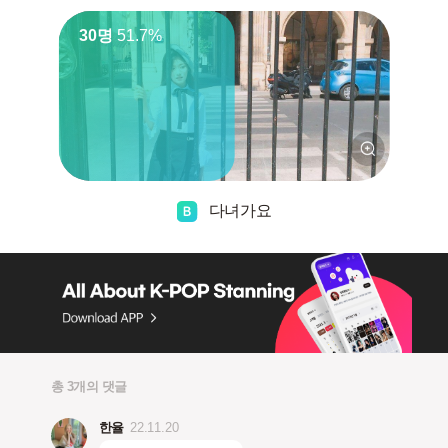
30명
51.7%
다녀가요
총 3개의 댓글
한율
22.11.20