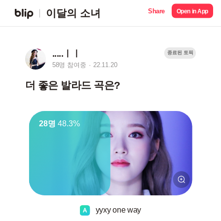
Share
이달의 소녀
Open in App
.....ㅣㅣ
종료된 토픽
58명 참여중
22.11.20
더 좋은 발라드 곡은?
28명
48.3%
yyxy one way