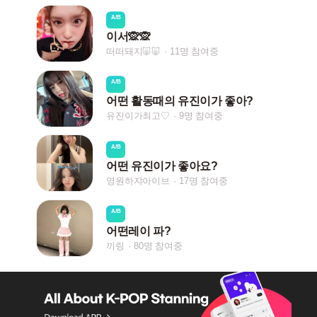
A/B
이서🙊🙊
떠떠돼지🐷🐷
11명 참여중
A/B
어떤 활동때의 유진이가 좋아?
유진이가최고♡
9명 참여중
A/B
어떤 유진이가 좋아요?
영원하쟈아이브
17명 참여중
A/B
어떤레이 파?
끼링
80명 참여중