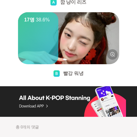
깜 냥이 리즈
17명
38.6%
빨강 워녕
총 0개의 댓글