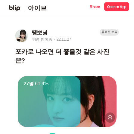
Share
아이브
Open in App
땡뽀녕
종료된 토픽
44명 참여중
22.11.27
포카로 나오면 더 좋을것 같은 사진
은?
27명
61.4%