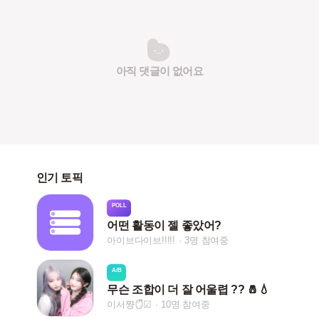
아직 댓글이 없어요
인기 토픽
POLL
어떤 활동이 젤 좋았어?
아이브다이브!!!!!
3명 참여중
A/B
무슨 조합이 더 잘 어울렵 ?? 🧂💧
이서쨩🪞ᩚ☑
10명 참여중