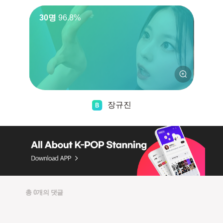
30명
96.8%
장규진
총 0개의 댓글