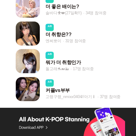
더 좋은 배이는?
솔바다🐥❤️(27일확!!)
34명 참여중
A/B
더 취향은??
엔써뽀이
31명 참여중
A/B
뭐가 더 취향인가
돌고래🐬🐋🐳
17명 참여중
A/B
커플vs부부
고랭구랭_nmixx0404//아기🍼
37명 참여중