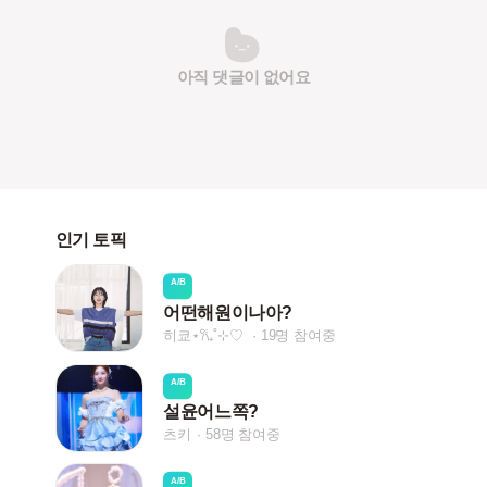
아직 댓글이 없어요
인기 토픽
A/B
어떤해원이나아?
히쿄⋆𐙚₊˚⊹♡
19명 참여중
A/B
설윤어느쪽?
츠키
58명 참여중
A/B