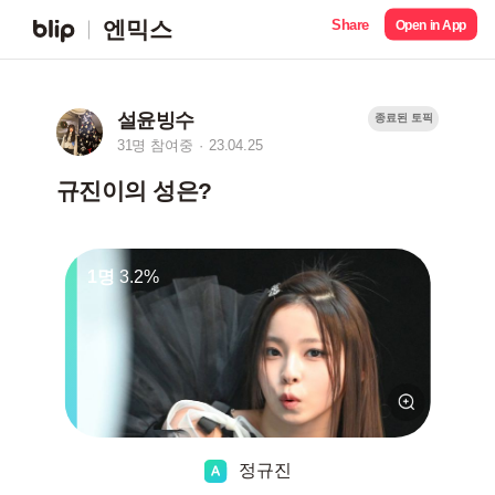
Share
엔믹스
Open in App
설윤빙수
종료된 토픽
31명 참여중
23.04.25
규진이의 성은?
1명
3.2%
정규진