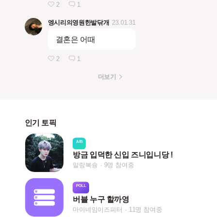
2
1
엥시리의영원한발닦개
23.01.31
결혼은 어때
2
1
더보기
인기 토픽
A/B
방금 입덕한 신입 즈니입니당 !
말랑복슝
9명 참여중
POLL
버블 누구 할까영
마이네임이즈피터
11명 참여중