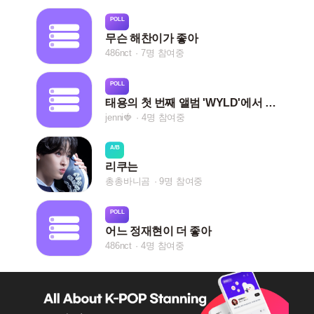
POLL
무슨 해찬이가 좋아
486nct
7명 참여중
POLL
태용의 첫 번째 앨범 'WYLD'에서 가장 좋아하는 곡은 무엇인가요?
jenni🍓
4명 참여중
A/B
리쿠는
총총바니곰
9명 참여중
POLL
어느 정재현이 더 좋아
486nct
4명 참여중