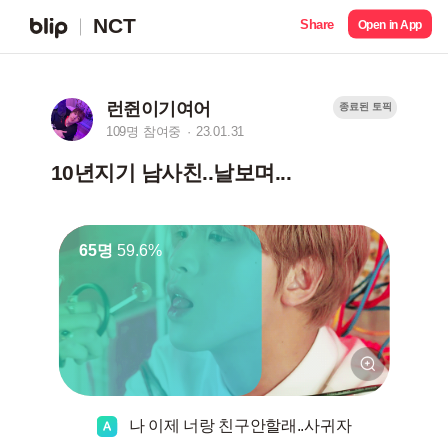
NCT
Share
Open in App
런쥔이기여어
종료된 토픽
109명 참여중
23.01.31
10년지기 남사친..날보며...
65명
59.6%
나 이제 너랑 친구안할래..사귀자