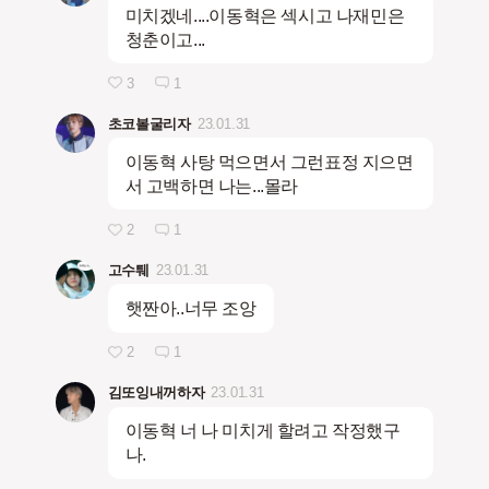
미치겠네....이동혁은 섹시고 나재민은
청춘이고...
3
1
초코볼굴리자
23.01.31
이동혁 사탕 먹으면서 그런표정 지으면
서 고백하면 나는...몰라
2
1
고수퉤
23.01.31
햇짠아..너무 조앙
2
1
김또잉내꺼하자
23.01.31
이동혁 너 나 미치게 할려고 작정했구
나.