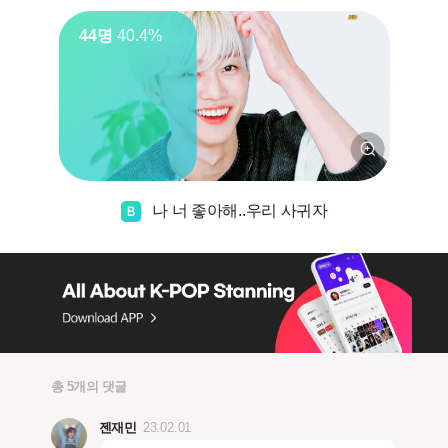
44명
40.4%
나 너 좋아해..우리 사귀자
총 5개의 댓글
젠재민
23.02.01