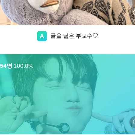
귤을 닮은 부교수♡
254명
100.0%