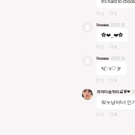
It's hard to choos
1
1
lisaaaa
23.02.11
✿❤️‿❤️✿
1
0
lisaaaa
23.02.11
٩(♡ε♡ )۶
1
0
귀여미승처리🍒🐰❤
2
워누냥아!너 인기
1
8