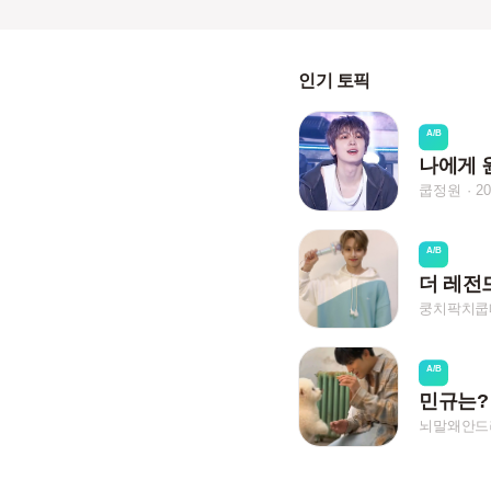
인기 토픽
A/B
나에게 
쿱정원
2
A/B
더 레전
쿵치팍치쿱
A/B
민규는?
뇌말왜안드