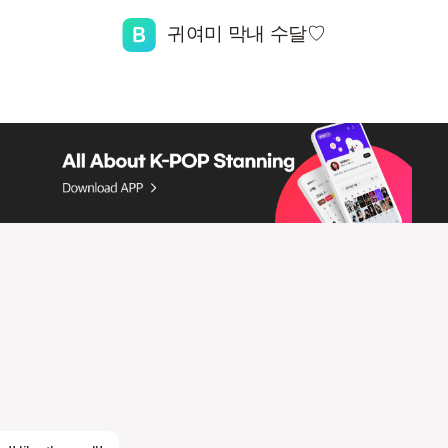
귀여미 막내 수달♡