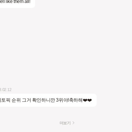
e!I like them all!
3.02.12
토픽 순위 그거 확인하니깐 3위야!축하해❤️❤️
더보기