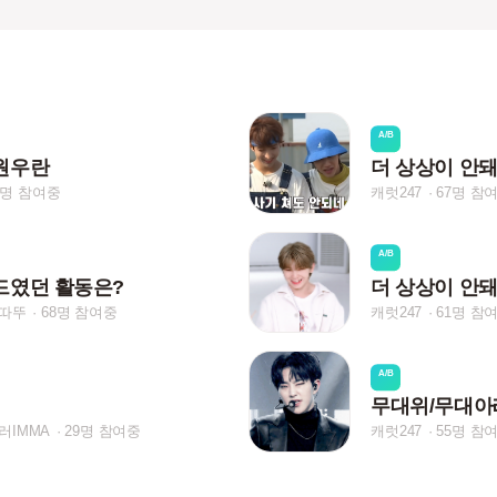
A/B
원우란
더 상상이 안
0명 참여중
캐럿247
67명 참
A/B
드였던 활동은?
더 상상이 안
따뚜
68명 참여중
캐럿247
61명 참
A/B
무대위/무대아
러IMMA
29명 참여중
캐럿247
55명 참