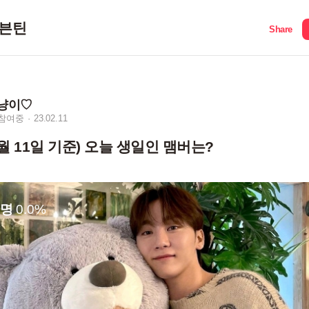
븐틴
Share
냥이♡
 참여중
23.02.11
 2월 11일 기준) 오늘 생일인 맴버는?
0명
0.0%