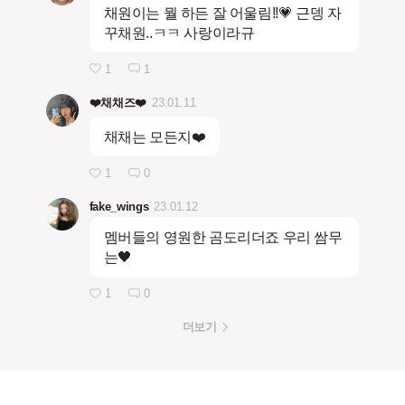
채원이는 뭘 하든 잘 어울림!!💗 근뎅 자
꾸채원..ㅋㅋ 사랑이라규
1
1
❤️채채즈❤️
23.01.11
채채는 모든지❤️
1
0
fake_wings
23.01.12
멤버들의 영원한 곰도리더죠 우리 쌈무
는🖤
1
0
더보기