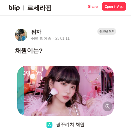
Share
르세라핌
Open in App
핌자
종료된 토픽
44명 참여중
23.01.11
채원이는?
3명
6.8%
핑꾸키치 채원