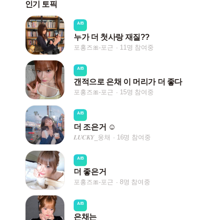
인기 토픽
A/B
누가 더 첫사랑 재질??
포홍즈🎀-포근
11명 참여중
A/B
갠적으로 은채 이 머리가 더 좋다
포홍즈🎀-포근
15명 참여중
A/B
더 조은거 ☺️
𝑳𝑼𝑪𝑲𝒀_웅채
16명 참여중
A/B
더 좋은거
포홍즈🎀-포근
8명 참여중
A/B
은채는