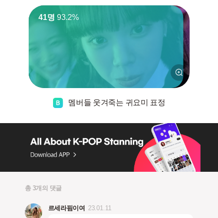
41명
93.2%
멤버들 웃겨죽는 귀요미 표정
총 3개의 댓글
르세라핌이여
23.01.11