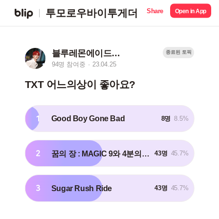
Share
투모로우바이투게더
Open in App
블루레몬에이드비타민🦊
종료된 토픽
94명 참여중
23.04.25
TXT 어느의상이 좋아요?
1
Good Boy Gone Bad
8명
8.5%
2
꿈의 장 : MAGlC 9와 4분의 3 승강장에서 너를 기다려
43명
45.7%
3
Sugar Rush Ride
43명
45.7%