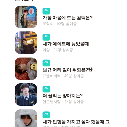
A/B
가장 마음에 드는 컴백은?
또먹이
53명 참여중
A/B
내가 데이트에 늦었을때
이앙
24명 참여중
A/B
범규 머리 길이 취향은?🧸
뀨랜베리🍓
40명 참여중
A/B
더 끌리는 양아치는?
연준별사탕
42명 참여중
A/B
내가 인형을 가지고 싶다 했을때 그의 반응은?