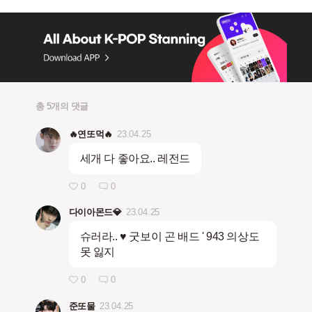
총 5개의 댓글
🔥연또먹🔥
23.04.25
세개 다 좋아요.. 레전드
0
0
다이아몬드💎
23.04.25
슈러라.. ♥ 굿보이 곤 배드 ' 943 의상도
못 잃지
0
0
준또물
23.04.25