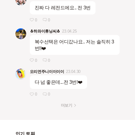
진짜 다 레전드에요.. 전 3번
0
0
🐧하와이휴닝씨🐧
23.04.25
복수선택은 어디갔나요.. 저는 솔직히 3
번!!❤️
0
0
오리연주니이이이이
23.04.30
다 넘 좋은데...전 3번!❤️
0
0
더보기
인기 토픽