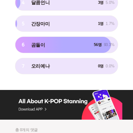
4
달콤언니
3명
5.0%
5
간장마미
1명
1.7%
6
곰돌이
56명
93.3%
7
오리예나
0명
0.0%
총 0개의 댓글