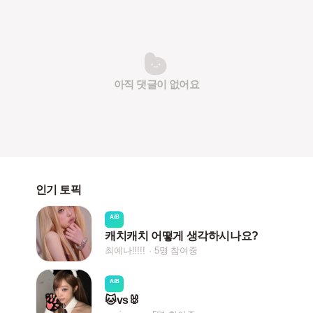
아직 댓글이 없어요
인기 토픽
A/B
캐치캐치 어떻게 생각하시나요?
최예나!!!!!
5명 참여중
A/B
🐱vs🐰