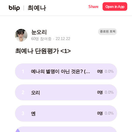
Share
최예나
Open in App
눈오리
종료된 토픽
60명 참여중
22.12.22
최예나 단원평가 <1>
1
예나의 별명이 아닌 것은? (난이도:쉬움)
0명
0.0%
2
오리
0명
0.0%
3
옌
0명
0.0%