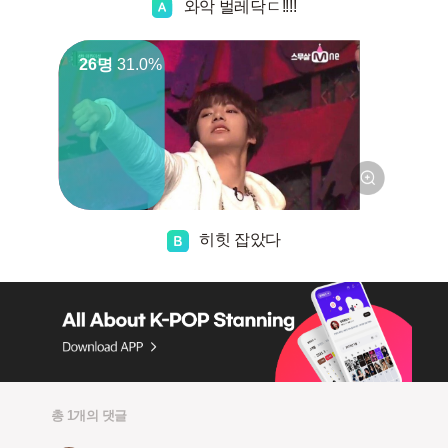
와악 벌레닥ㄷ!!!!
26명
31.0%
히힛 잡았다
총 1개의 댓글