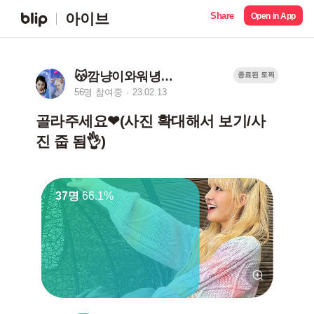
Share
아이브
Open in App
😽깜냥이와워녕곤듀🐰
종료된 토픽
56명 참여중
23.02.13
골라주세요❤(사진 확대해서 보기/사
진 줍 됨👌)
37명
66.1%