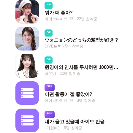
A/B
뭐가 더 좋아?
아이브다이브!!!!!
22명 참여중
A/B
ウォニョンのどっちの髪型が好き？
DIVE🐇💗
5명 참여중
A/B
원영이의 인사를 무시하면 1000만원 입니다. 당신의 선택은?
설은비
11명 참여중
POLL
어떤 활동이 젤 좋았어?
아이브다이브!!!!!
3명 참여중
POLL
내가 울고 있을때 아이브 반응
୨이현떠(:
6명 참여중