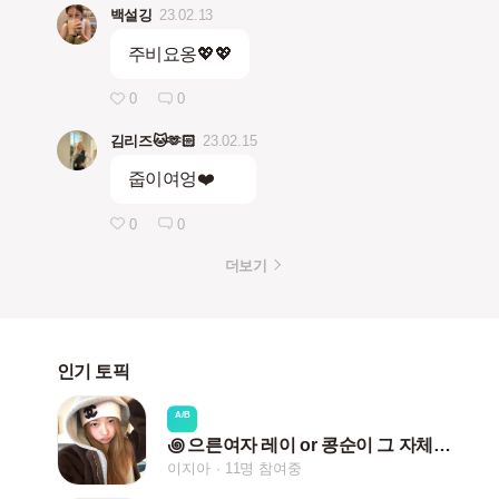
백설깅
23.02.13
주비요옹💖💖
0
0
김리즈🐱🫶🏻
23.02.15
줍이여엉❤️
0
0
더보기
인기 토픽
A/B
꩜ 으른여자 레이 or 콩순이 그 자체 렝 ♡
이지아
11명 참여중