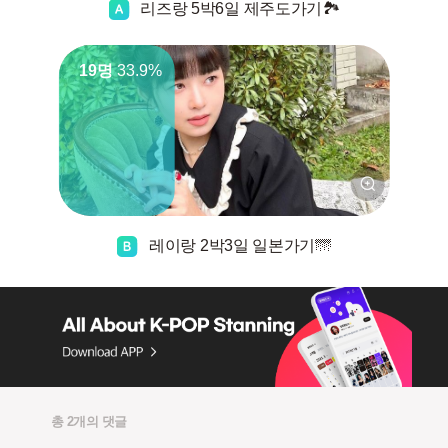
리즈랑 5박6일 제주도가기🏞
19명
33.9%
레이랑 2박3일 일본가기🌁
총 2개의 댓글