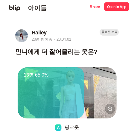
Share
아이들
Open in App
Hailey
종료된 토픽
20명 참여중
23.04.01
민니에게 더 잘어울리는 옷은?
13명
65.0%
핑크옷