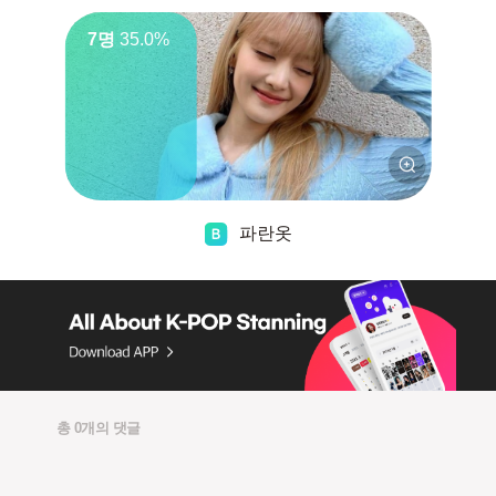
7명
35.0%
파란옷
총 0개의 댓글