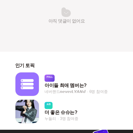
아직 댓글이 없어요
인기 토픽
POLL
아이들 최애 멤버는?
네버럔드𝙣𝙚𝙫𝙚𝙧𝙇𝙔𝘼𝙉𝙙
6명 참여중
A/B
더 좋은 슈슈는?
누들리
3명 참여중