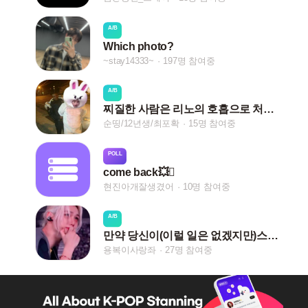
A/B
Which photo?
~stay14333~
197명 참여중
A/B
찌질한 사람은 리노의 호흡으로 처리를 해야할까 안해야 할까
순띵/12년생/최포확
15명 참여중
POLL
come back💥🫯
현진아개잘생겼어
10명 참여중
A/B
만약 당신이(이럴 일은 없겠지만)스키즈 팬덤을 떠난다면 용복이의 반응은?
용복이사랑좌
27명 참여중