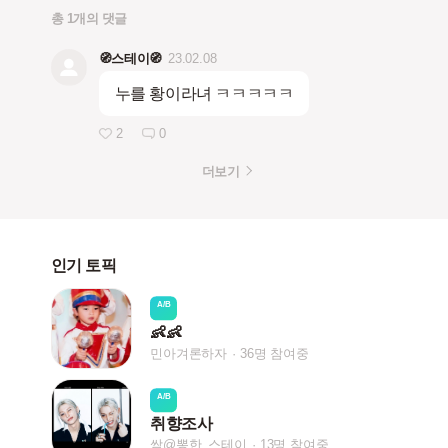
총 1개의 댓글
🧭스테이🧭
23.02.08
누를 황이라녀 ㅋㅋㅋㅋㅋ
2
0
더보기
인기 토픽
A/B
👶👶
민아겨론하자
36명 참여중
A/B
취향조사
쌈@뽕한_스테이
13명 참여중