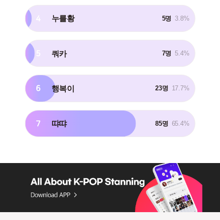
4
누를황
5명
3.8%
5
쿼카
7명
5.4%
6
행복이
23명
17.7%
7
땨땨
85명
65.4%