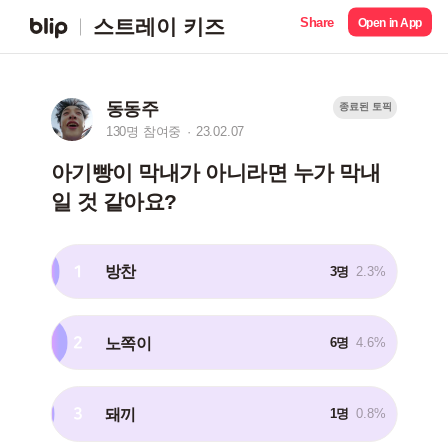
Share
스트레이 키즈
Open in App
동동주
종료된 토픽
130명 참여중
23.02.07
아기빵이 막내가 아니라면 누가 막내
일 것 같아요?
1
방찬
3명
2.3%
2
노쪽이
6명
4.6%
3
돼끼
1명
0.8%