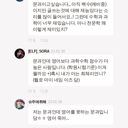
문과이고싶습니다,, 아직 백수(예비중)
이지만 글쓰는것에 대해 재능있다는 소
리를 많이 들어서요..! 그런데 수학과 과
학이 너무 재밌습니다. 아니 천문학 왜
이렇게 재미있지?
5
0
[ELF]_SORA
23.01.30
문과인데 영어보다 과학수학 점수가 더
높은 사람입니다. (학원시험기준) 이게
뭘까요 +)혹시 내가 아는 희체리언니?
(헬로 마이 네임 이즈 담)
3
0
슈주에취해
23.01.30
저는 문과인데 영어를 못하는 문과입니
당ㅎㅎ 영어 죽어...