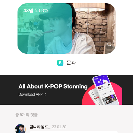
43명
53.8%
문과
총 5개의 댓글
달나라엘프_
23.01.30