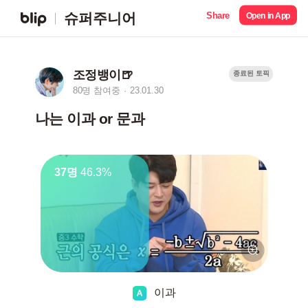
Share
슈퍼주니어
Open in App
조정뱅이🍺
종료된 토픽
80명 참여중
23.01.30
나는 이과 or 문과
37명
46.3%
이과