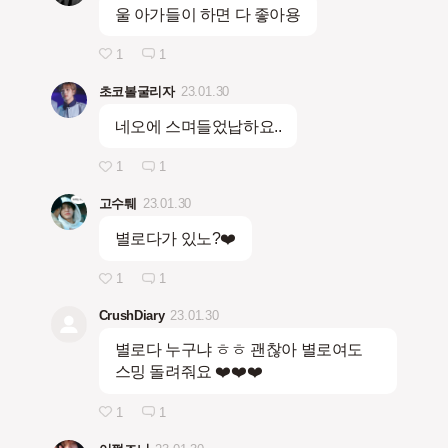
울 아가들이 하면 다 좋아용
1
1
초코볼굴리자
23.01.30
네오에 스며들었납하요..
1
1
고수퉤
23.01.30
별로다가 있노?❤️
1
1
CrushDiary
23.01.30
별로다 누구냐 ㅎㅎ 괜찮아 별로여도
스밍 돌려줘요 ❤️❤️❤️
1
1