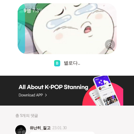
9명
7.3%
별로다..
총 5개의 댓글
유난히_짙고
23.01.30