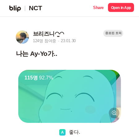
NCT
Share
Open in App
브리즈니◠̫◠
종료된 토픽
124명 참여중
23.01.30
나는 Ay-Yo가..
115명
92.7%
좋다.