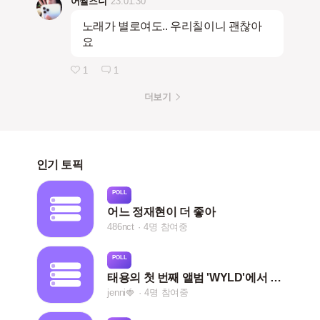
어쩔즈니
23.01.30
노래가 별로여도.. 우리칠이니 괜찮아
요
1
1
더보기
인기 토픽
POLL
어느 정재현이 더 좋아
486nct
4명 참여중
POLL
태용의 첫 번째 앨범 'WYLD'에서 가장 좋아하는 곡은 무엇인가요?
jenni🍓
4명 참여중