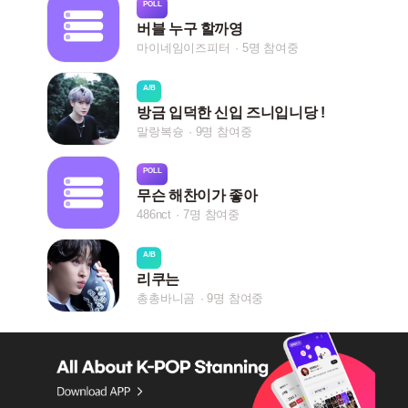
POLL
버블 누구 할까영
마이네임이즈피터
5명 참여중
A/B
방금 입덕한 신입 즈니입니당 !
말랑복슝
9명 참여중
POLL
무슨 해찬이가 좋아
486nct
7명 참여중
A/B
리쿠는
총총바니곰
9명 참여중