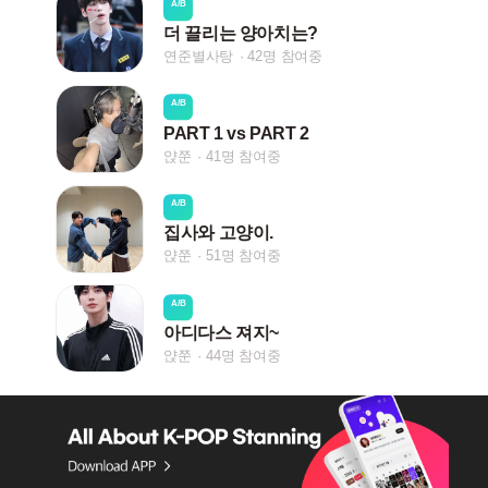
A/B
더 끌리는 양아치는?
연준별사탕
42명 참여중
A/B
PART 1 vs PART 2
얁쭌
41명 참여중
A/B
집사와 고양이.
얁쭌
51명 참여중
A/B
아디다스 져지~
얁쭌
44명 참여중