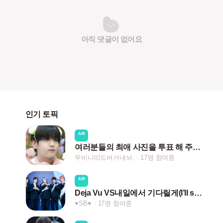
아직 댓글이 없어요
인기 토픽
A/B
여러분들의 최애 사진을 투표 해 주세요!
뚜비니띠드버거내놔.
17명 참여중
A/B
Deja Vu VS내일에서 기다릴게(I’ll see you there tomorrow)
♥SB♥
17명 참여중