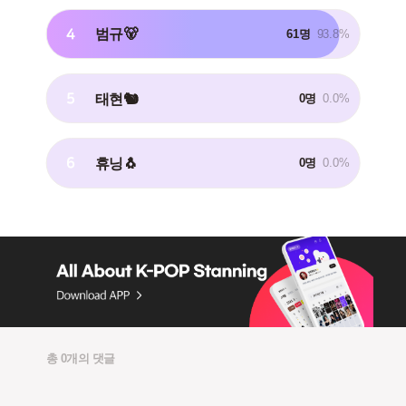
4
범규🐻
61명
93.8%
5
태현🐿️
0명
0.0%
6
휴닝🐧
0명
0.0%
총 0개의 댓글