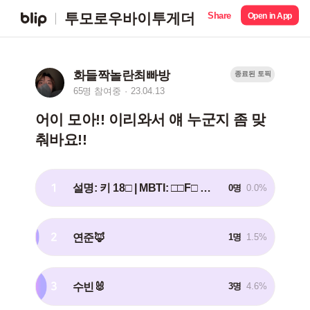
Share
투모로우바이투게더
Open in App
화들짝놀란최빠방
종료된 토픽
65명 참여중
23.04.13
어이 모아!! 이리와서 얘 누군지 좀 맞
춰바요!!
1
설명: 키 18□ | MBTI: □□F□ | 별명: 최□□ | 힌트: ㄱㅇㅅㅇ ㅁㄹ
0명
0.0%
2
연준🦊
1명
1.5%
3
수빈🐰
3명
4.6%