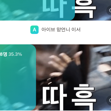
아이브 맏언니 이서
18명
35.3%