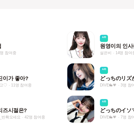
A/B
업
1명 참여중
설은비
14명 참여
A/B
진이가 좋아?
どっちのリズ
고♡
11명 참여중
DIVE🐇💗
3명 참
A/B
리즈시절은?
どっちのイソ
_반확오세요
42명 참여중
DIVE🐇💗
7명 참