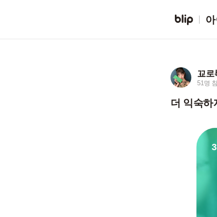
아
꾜로
51명 
더 익숙하