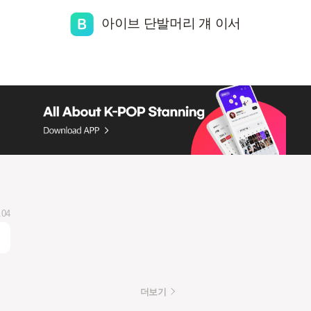
아이브 단발머리 걔 이서
.04
더보기