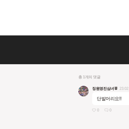
총 1개의 댓글
징원영진심녀🐰
23.02
단발머리요!!
0
0