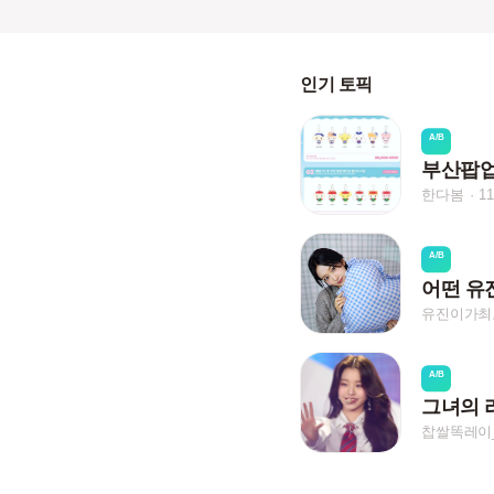
인기 토픽
A/B
부산팝
한다봄
1
A/B
어떤 유
유진이가최
A/B
그녀의 
찹쌀똑레이