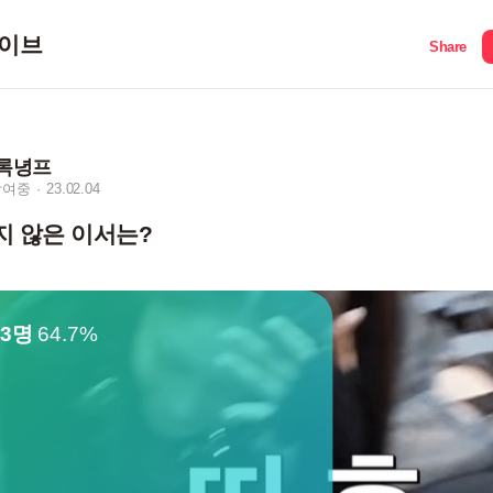
이브
Share
록녕프
참여중
23.02.04
지 않은 이서는?
33명
64.7%