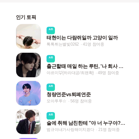
인기 토픽
A/B
태현이는 다람쥐일까 고양이 일까
톡톡튀는별빛0262
41명 참여중
A/B
출근할때 매일 하는 루틴, '나 회사 출근 중!'
야르미🦊ㅤ{하라대공/최팬확}
49명 참여중
A/B
청량연준vs퇴폐연준
모아투투☆
56명 참여중
A/B
술에 취해 남친한테 "야 너 누구야?'라고 했을때
범규야내가사랑해미치겠다
21명 참여중