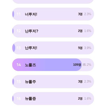
11
너루저!
3명
2.3%
12
난루저?
2명
1.6%
13
난루저!
5명
3.9%
14
노룰즈
109명
85.2%
15
뉴롤주
3명
2.3%
16
뉴롤증
2명
1.6%