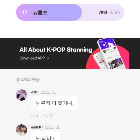
17
뉴룰즈
78명
60.9%
총 5개의 댓글
신미
22.12.31
넌루저 아 웃기내.
4
0
응애빈
22.12.31
난 러버~