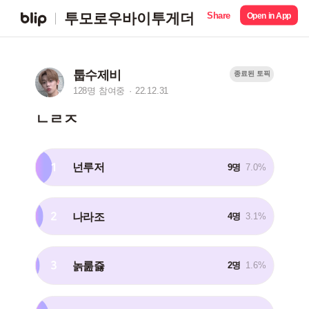
Share
투모로우바이투게더
Open in App
툽수제비
종료된 토픽
128명 참여중
22.12.31
ㄴㄹㅈ
1
넌루저
9명
7.0%
2
나라조
4명
3.1%
3
놁룶즗
2명
1.6%