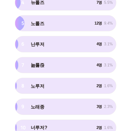
4
뉴롤즈
7명
5.5%
5
노롤즈
12명
9.4%
6
난루저
4명
3.1%
7
늂룷즍
4명
3.1%
8
노루저
2명
1.6%
9
노래종
3명
2.3%
10
너루저?
2명
1.6%