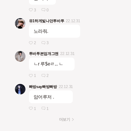
3
0
유1하게빛나던투바투
22.12.31
노라줘.
2
3
투바투본업개그맨
22.12.31
ㄴr 루$eㄹ... ㄴ
1
2
빠방say빠방빠방
22.12.31
암어루저 .
1
1
더보기