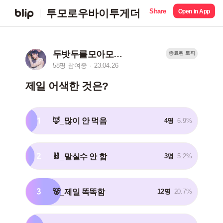
Share
투모로우바이투게더
Open in App
두밧두를모아모아깅
종료된 토픽
58명 참여중
23.04.26
제일 어색한 것은?
1
🦊_많이 안 먹음
4명
6.9%
2
🐰_말실수 안 함
3명
5.2%
3
🐻_제일 똑똑함
12명
20.7%