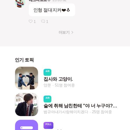
인형 절대지켜❤️🐧
1
1
더보기
인기 토픽
A/B
집사와 고양이.
얁쭌
51명 참여중
A/B
술에 취해 남친한테 "야 너 누구야?'라고 했을때
범규야내가사랑해미치겠다
25명 참여중
POLL