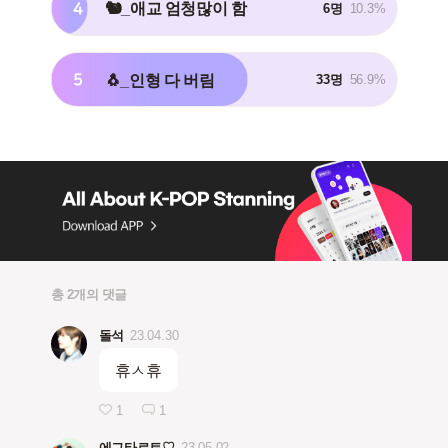
4
🐿️_애교 엄청많이 함
6명
10.3%
5
🐧_인형 다 버림
33명
56.9%
총 2개의 댓글
돌석
23.04.30
휴ㅅ휴
1
1
에그타르트♡
23.05.02