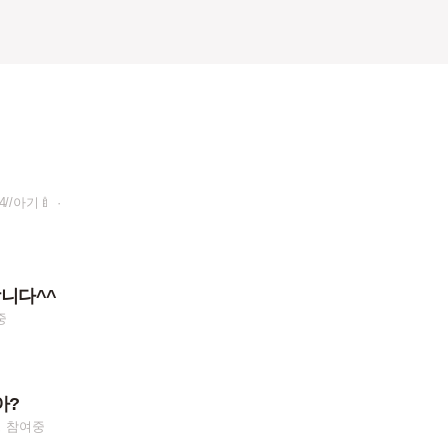
4//아기🍼
니다^^
중
아?
명 참여중