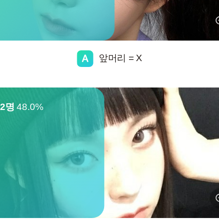
앞머리 = X
12명
48.0%