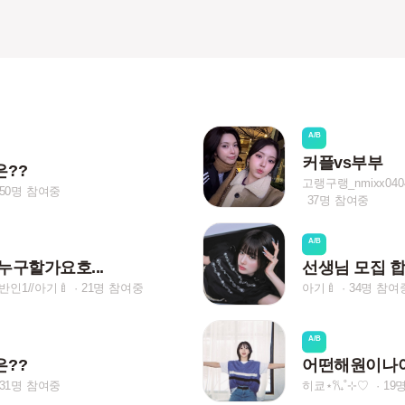
A/B
커플vs부부
은??
고랭구랭_nmixx040
50명 참여중
37명 참여중
A/B
누구할가요호...
선생님 모집 합
인1//아기🍼
21명 참여중
아기🍼
34명 참여
A/B
은??
어떤해원이나
31명 참여중
히쿄⋆𐙚₊˚⊹♡
19