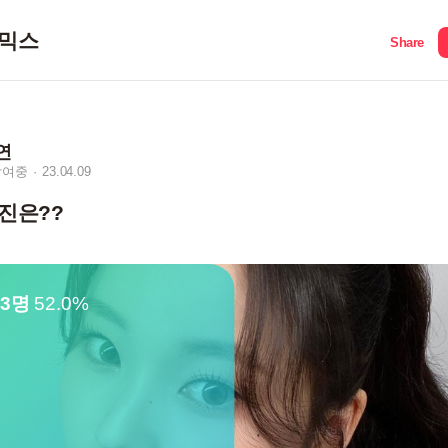
믹스
Share
연
참여중
23.04.09
진은??
13명
52.0%