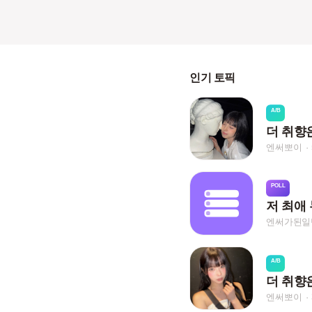
인기 토픽
A/B
더 취향
엔써뽀이
POLL
저 최애 
엔써가된일반
A/B
더 취향
엔써뽀이