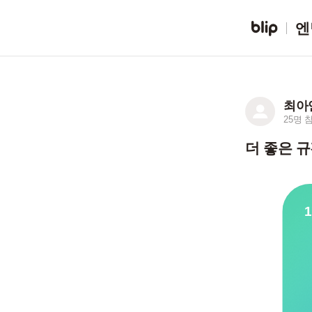
엔
최아
25명 
더 좋은 규