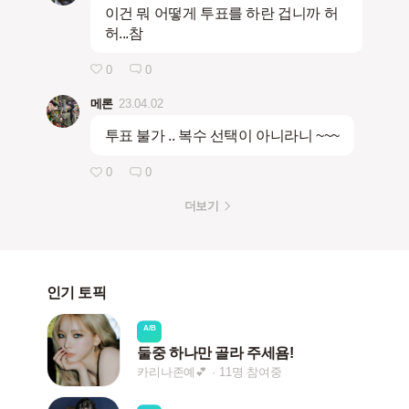
이건 뭐 어떻게 투표를 하란 겁니까 허
허...참
0
0
메론
23.04.02
투표 불가 .. 복수 선택이 아니라니 ~~~
0
0
더보기
인기 토픽
A/B
둘중 하나만 골라 주세욤!
카리나존예💕
11명 참여중