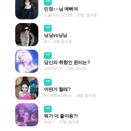
A/B
민정○○님 예뻐여
느좋애리_GLUTE
18명 참여중
A/B
닝닝vs닝닝
💫⭐️
6명 참여중
A/B
당신의 취향인 윈터는?
네버마이🫧
23명 참여중
A/B
어떤거 할래?
#키치한𝒹ℯ𝓋𝒾𝓁릱이
19명 참여중
A/B
뭐가 더 좋아용?!
리방🤍
17명 참여중