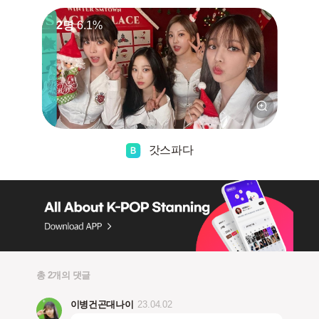
2명
6.1%
갓스파다
총 2개의 댓글
이병건곤대나이
23.04.02