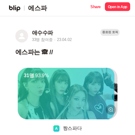
Share
에스파
Open in App
애수수파
종료된 토픽
33명 참여중
23.04.02
에스파는 🙈 //
31명
93.9%
짱스파다