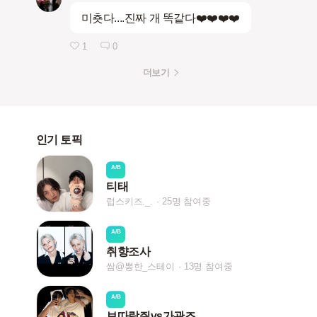
미춋다....진짜 개 똑같다❤️❤️❤️❤️
1
0
더보기
인기 토픽
A/B
티태
럽스키즈._.
25명 참여중
A/B
취향조사
쌈@뽕한_스테이
13명 참여중
A/B
보따람쥐vs가관즈