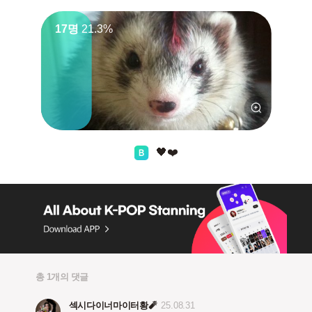
17명
21.3%
🖤❤️
총 1개의 댓글
섹시다이너마이터황🧨
25.08.31