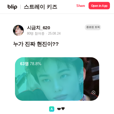
Share
스트레이 키즈
Open in App
시금치_620
종료된 토픽
80명 참여중
25.08.24
누가 진짜 현진이??
63명
78.8%
❤️🖤